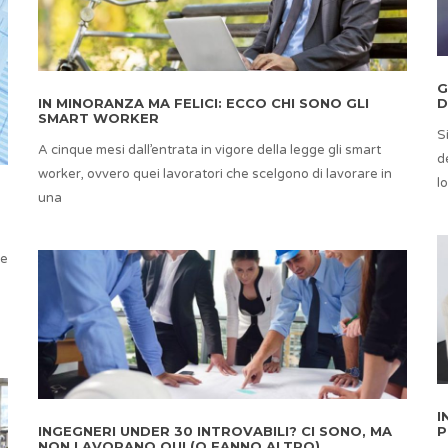
G
IN MINORANZA MA FELICI: ECCO CHI SONO GLI
D
SMART WORKER
S
A cinque mesi dall’entrata in vigore della legge gli smart
d
worker, ovvero quei lavoratori che scelgono di lavorare in
lo
una
E
 e
I
INGEGNERI UNDER 30 INTROVABILI? CI SONO, MA
P
NON LAVORANO QUI (O FANNO ALTRO)